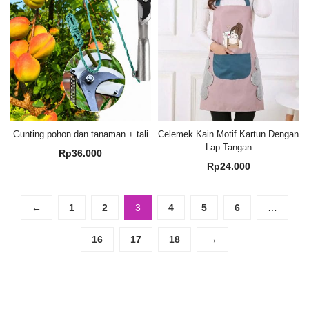
Gunting pohon dan tanaman + tali
Celemek Kain Motif Kartun Dengan
Lap Tangan
Rp
36.000
Rp
24.000
←
1
2
3
4
5
6
…
16
17
18
→