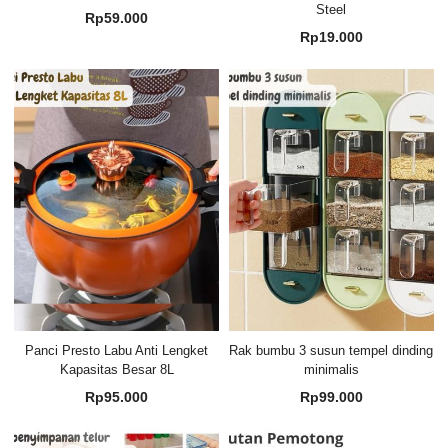
Steel
Rp
59.000
Rp
19.000
Panci Presto Labu Anti Lengket
Rak bumbu 3 susun tempel dinding
Kapasitas Besar 8L
minimalis
Rp
95.000
Rp
99.000