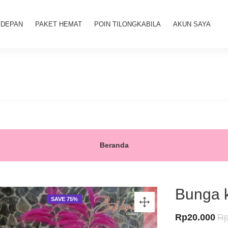
 DEPAN
PAKET HEMAT
POIN TILONGKABILA
AKUN SAYA
Beranda
Bunga k
SAVE 75%
Ha
Rp
20.000
R