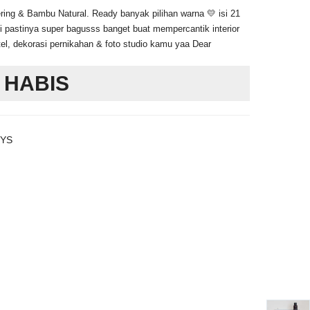
at
aslinya
ing & Bambu Natural. Ready banyak pilihan warna 💛 isi 21
adalah:
 pastinya super bagusss banget buat mempercantik interior
el, dekorasi pernikahan & foto studio kamu yaa Dear
alah:
Rp79.000.
20.000.
 HABIS
TYS