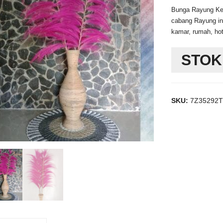
sa
Bunga Rayung Ker
ini
cabang Rayung ini
kamar, rumah, hot
ad
Rp
STOK
SKU:
7Z35292