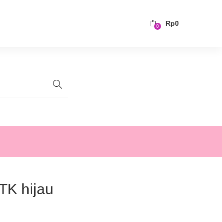
Rp
0
0
TK hijau