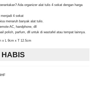
 berantakan? Ada organizer alat tulis 4 sekat dengan harga
i menjadi 4 sekat
isa menaruh banyak alat tulis.
emote AC, handphone, dll
l polish, parfum, dll untuk di wastafel atau tempat lainnya.
m x L 9cm x T 12.5cm
 HABIS
BHF