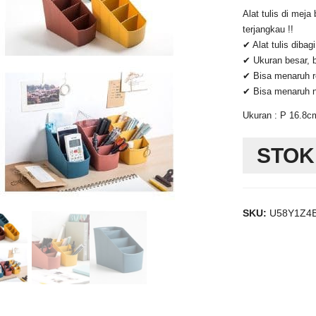
Alat tulis di meja
terjangkau !!
✔ Alat tulis dibag
✔ Ukuran besar, b
✔ Bisa menaruh r
✔ Bisa menaruh nai
Ukuran : P 16.8c
STOK
SKU:
U58Y1Z4