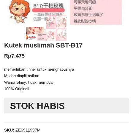
Kutek muslimah SBT-B17
Rp
7.475
memerlukan tinner untuk menghapusnya
Mudah diaplikasikan
Warna Shiny, tidak memudar
100% Original!
STOK HABIS
SKU:
ZE6911997M