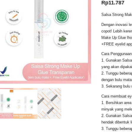
Rp
11.787
Salsa Strong Mak
Dengan inovasi le
copot! Lebih kere
Make Up Glue lho
+FREE eyelid appl
Cara Penggunaan
1. Gunakan Salsa
yang akan dipakai
2. Tunggu beberap
dengan bulu mata 
3. Sekarang bulu
Cara membuat eye
1. Bersihkan are
minyak yang mel
2. Gunakan Salsa
hendak dibentuk l
3. Tunggu beberap