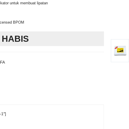
kator untuk membuat lipatan
Licensed BPOM
 HABIS
ZFA
-1″]