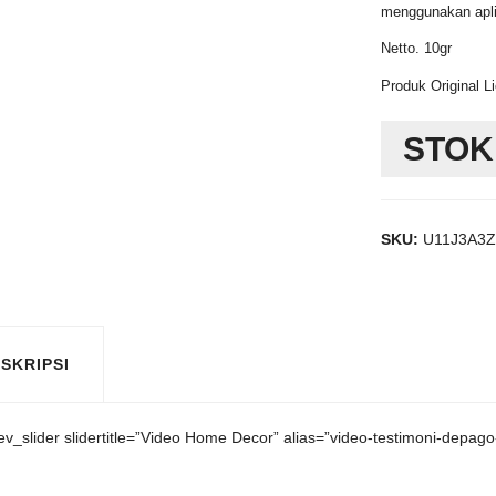
menggunakan apli
Netto. 10gr
Produk Original 
STOK
SKU:
U11J3A3
SKRIPSI
rev_slider slidertitle=”Video Home Decor” alias=”video-testimoni-depago