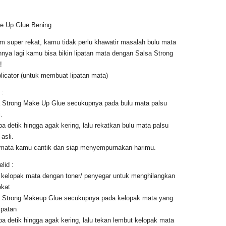
e Up Glue Bening
m super rekat, kamu tidak perlu khawatir masalah bulu mata
nnya lagi kamu bisa bikin lipatan mata dengan Salsa Strong
!
icator (untuk membuat lipatan mata)
 :
 Strong Make Up Glue secukupnya pada bulu mata palsu
.
a detik hingga agak kering, lalu rekatkan bulu mata palsu
asli.
 mata kamu cantik dan siap menyempurnakan harimu.
lid :
a kelopak mata dengan toner/ penyegar untuk menghilangkan
ekat
 Strong Makeup Glue secukupnya pada kelopak mata yang
ipatan
a detik hingga agak kering, lalu tekan lembut kelopak mata