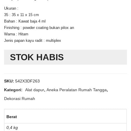
Ukuran :
35 : 35 x 11 x 15 cm
Bahan : Kawat baja 4 ml
Finishing : powder coating bukan pilox an
Warna : Hitam
Jenis papan kayu radit : multiplex
STOK HABIS
SKU:
542X3DF263
Kategori:
Alat dapur
,
Aneka Peralatan Rumah Tangga
,
Dekorasi Rumah
Berat
0,4 kg