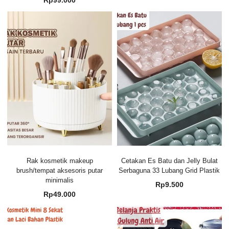
Rp
99.000
Rak kosmetik makeup
Cetakan Es Batu dan Jelly Bulat
brush/tempat aksesoris putar
Serbaguna 33 Lubang Grid Plastik
minimalis
Rp
9.500
Rp
49.000