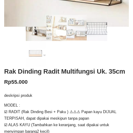
Rak Dinding Radit Multifungsi Uk. 35cm
Rp
55.000
deskripsi produk
MODEL :
☑️ RADIT (Rak Dinding Besi + Paku ) ⚠️⚠️⚠️ Papan kayu DIJUAL
TERPISAH, dapat dipakai meskipun tanpa papan
☑️ ALAS KAYU (Tambahkan ke keranjang, saat dipakai untuk
menyimpan barang2 kecil)