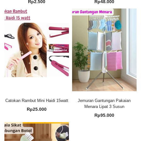
Rp
2.500
Rp
48.000
Catokan Rambut Mini Haidi 15watt
Jemuran Gantungan Pakaian
Menara Lipat 3 Susun
Rp
25.000
Rp
95.000