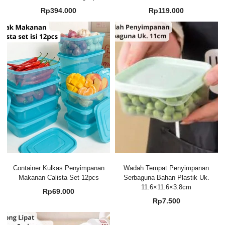
Rp
394.000
Rp
119.000
Container Kulkas Penyimpanan
Wadah Tempat Penyimpanan
Makanan Calista Set 12pcs
Serbaguna Bahan Plastik Uk.
11.6×11.6×3.8cm
Rp
69.000
Rp
7.500