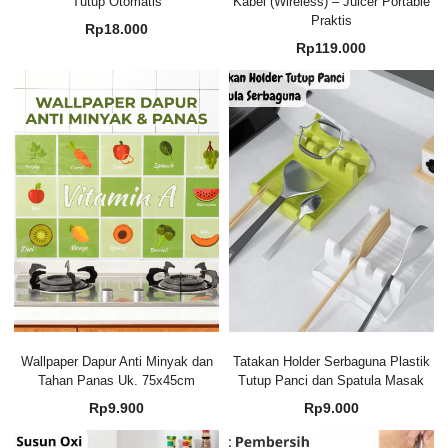
Tutup Otomatis
Kabel (Wireless) – Juicer Portable
Praktis
Rp
18.000
Rp
119.000
Wallpaper Dapur Anti Minyak dan
Tatakan Holder Serbaguna Plastik
Tahan Panas Uk. 75x45cm
Tutup Panci dan Spatula Masak
Rp
9.900
Rp
9.000