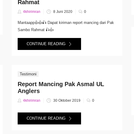
Rahmat
Posted
4khirimran
8 Juni 2020
0
on
Mantaapp👍👍🎣 Dapat kiriman report mancing dari Pak
Sambo Rahmat 🎣👍
CONTINUE READING
Testimoni
Report Mancing Pak Asmal UL
Anglers
Posted
4khirimran
30 Oktober 2019
0
on
CONTINUE READING