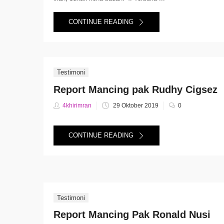
CONTINUE READING
Testimoni
Report Mancing pak Rudhy Cigsez
Posted
4khirimran
29 Oktober 2019
0
on
CONTINUE READING
Testimoni
Report Mancing Pak Ronald Nusi