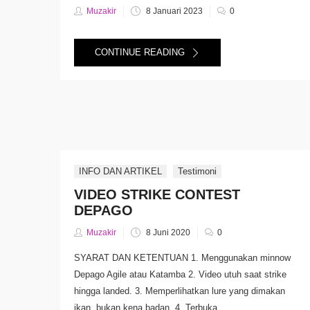
Posted
Muzakir
8 Januari 2023
0
on
CONTINUE READING
INFO DAN ARTIKEL
Testimoni
VIDEO STRIKE CONTEST
DEPAGO
Posted
Muzakir
8 Juni 2020
0
on
SYARAT DAN KETENTUAN 1. Menggunakan minnow
Depago Agile atau Katamba 2. Video utuh saat strike
hingga landed. 3. Memperlihatkan lure yang dimakan
ikan, bukan kena badan. 4. Terbuka ...