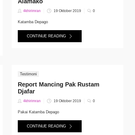
Alamako
Posted
4khirimran
19 Oktober 2019
0
on
Katamba Depago
CONTINUE READING
Testimoni
Report Mancing Pak Rustam
Djafar
Posted
4khirimran
19 Oktober 2019
0
on
Pakai Katamba Depago
CONTINUE READING