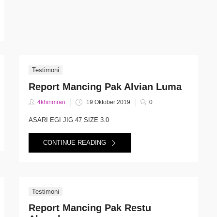
Testimoni
Report Mancing Pak Alvian Luma
Posted
4khirimran
19 Oktober 2019
0
on
ASARI EGI JIG 47 SIZE 3.0
CONTINUE READING
Testimoni
Report Mancing Pak Restu