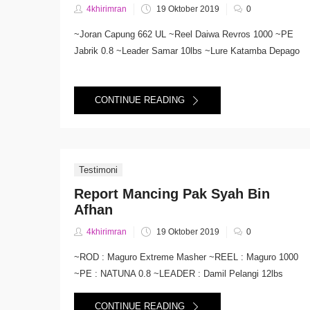
Posted
4khirimran
19 Oktober 2019
0
on
~Joran Capung 662 UL ~Reel Daiwa Revros 1000 ~PE
Jabrik 0.8 ~Leader Samar 10lbs ~Lure Katamba Depago
CONTINUE READING
Testimoni
Report Mancing Pak Syah Bin
Afhan
Posted
4khirimran
19 Oktober 2019
0
on
~ROD : Maguro Extreme Masher ~REEL : Maguro 1000
~PE : NATUNA 0.8 ~LEADER : Damil Pelangi 12lbs
CONTINUE READING