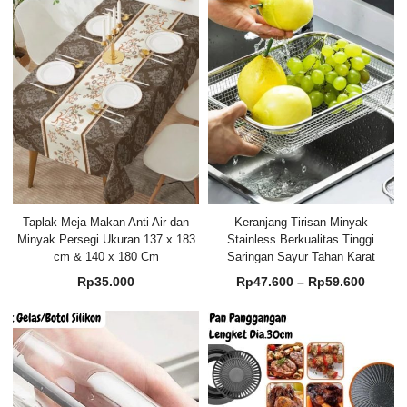
Taplak Meja Makan Anti Air dan
Keranjang Tirisan Minyak
Minyak Persegi Ukuran 137 x 183
Stainless Berkualitas Tinggi
cm & 140 x 180 Cm
Saringan Sayur Tahan Karat
Renta
Rp
35.000
Rp
47.600
–
Rp
59.600
harga:
Rp47.
hingg
Rp59.