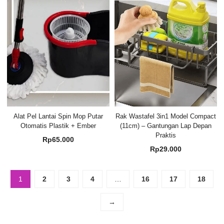
Rp22.
Alat Pel Lantai Spin Mop Putar
Rak Wastafel 3in1 Model Compact
Otomatis Plastik + Ember
(11cm) – Gantungan Lap Depan
Praktis
Rp
65.000
Rp
29.000
1
2
3
4
…
16
17
18
→