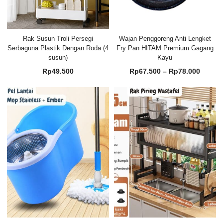
Rak Susun Troli Persegi
Wajan Penggoreng Anti Lengket
Serbaguna Plastik Dengan Roda (4
Fry Pan HITAM Premium Gagang
susun)
Kayu
Renta
Rp
49.500
Rp
67.500
–
Rp
78.000
harga:
Rp67.
hingg
Rp78.