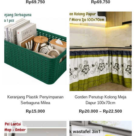
Rp
69.750
Rp
69.750
Keranjang Plastik Penyimpanan
Gorden Penutup Kolong Meja
Serbaguna Milea
Dapur 100x70cm
Renta
Rp
15.000
Rp
20.000
–
Rp
22.500
harga:
Rp20.
hingg