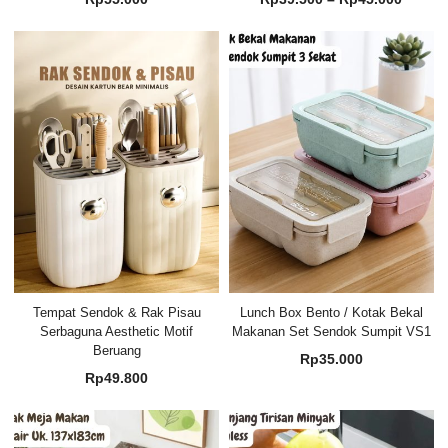
harga:
Rp39.
hingg
Rp45.
Tempat Sendok & Rak Pisau
Lunch Box Bento / Kotak Bekal
Serbaguna Aesthetic Motif
Makanan Set Sendok Sumpit VS1
Beruang
Rp
35.000
Rp
49.800