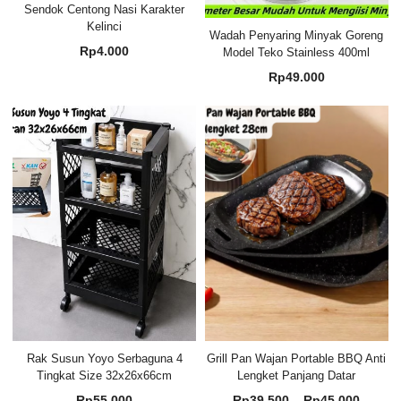
Sendok Centong Nasi Karakter
Kelinci
Wadah Penyaring Minyak Goreng
Rp
4.000
Model Teko Stainless 400ml
Rp
49.000
Rak Susun Yoyo Serbaguna 4
Grill Pan Wajan Portable BBQ Anti
Tingkat Size 32x26x66cm
Lengket Panjang Datar
Renta
Rp
55.000
Rp
39.500
–
Rp
45.000