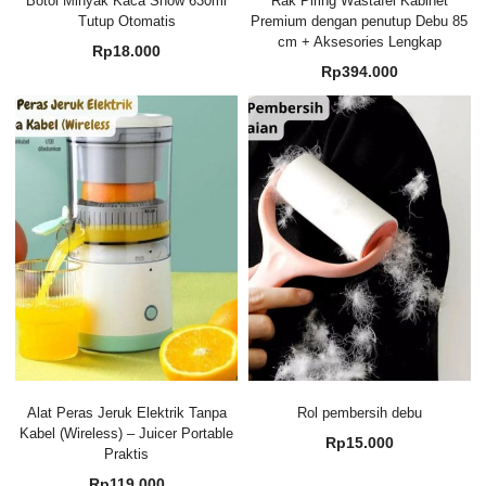
Botol Minyak Kaca Snow 630ml
Rak Piring Wastafel Kabinet
Tutup Otomatis
Premium dengan penutup Debu 85
cm + Aksesories Lengkap
Rp
18.000
Rp
394.000
Alat Peras Jeruk Elektrik Tanpa
Rol pembersih debu
Kabel (Wireless) – Juicer Portable
Rp
15.000
Praktis
Rp
119.000