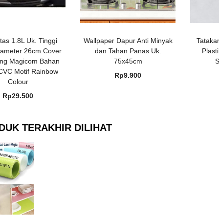
tas 1.8L Uk. Tinggi
Wallpaper Dapur Anti Minyak
Tataka
ameter 26cm Cover
dan Tahan Panas Uk.
Plast
ung Magicom Bahan
75x45cm
S
CVC Motif Rainbow
Rp
9.900
Colour
Rp
29.500
DUK TERAKHIR DILIHAT