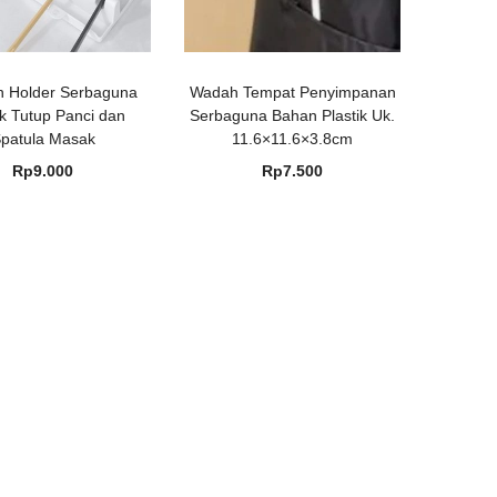
n Holder Serbaguna
Wadah Tempat Penyimpanan
ik Tutup Panci dan
Serbaguna Bahan Plastik Uk.
patula Masak
11.6×11.6×3.8cm
Rp
9.000
Rp
7.500