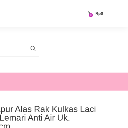
Rp
0
0
pur Alas Rak Kulkas Laci
Lemari Anti Air Uk.
0cm