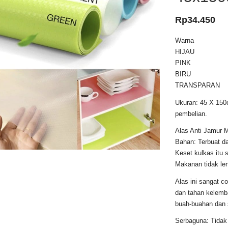
Rp
34.450
Warna
HIJAU
PINK
BIRU
TRANSPARAN
Ukuran: 45 X 150c
pembelian.
Alas Anti Jamur M
Bahan: Terbuat da
Keset kulkas itu 
Makanan tidak len
Alas ini sangat co
dan tahan kelemb
buah-buahan dan 
Serbaguna: Tidak 