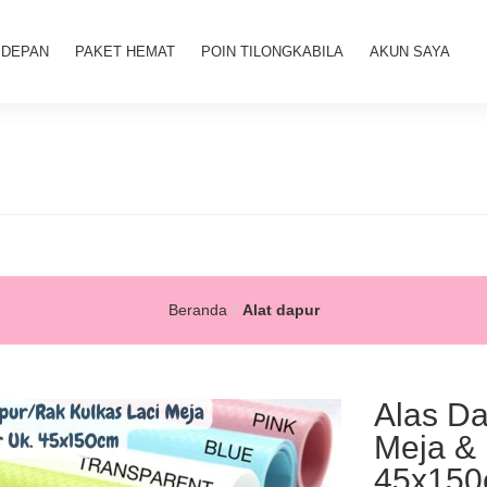
 DEPAN
PAKET HEMAT
POIN TILONGKABILA
AKUN SAYA
Beranda
Alat dapur
Alas Da
Meja & 
45x15