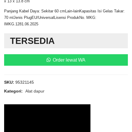
x 13 x 13.8 cm
Panjang Kabel Daya: Sekitar 60 cmLain-lainKapasitas Isi Gelas Takar:
70 mlJenis PlugEU/UniversalLisensi ProdukNo. MKG:
IMKG.1281.06.2025
TERSEDIA
Order lewat WA
SKU:
95321145
Kategori:
Alat dapur