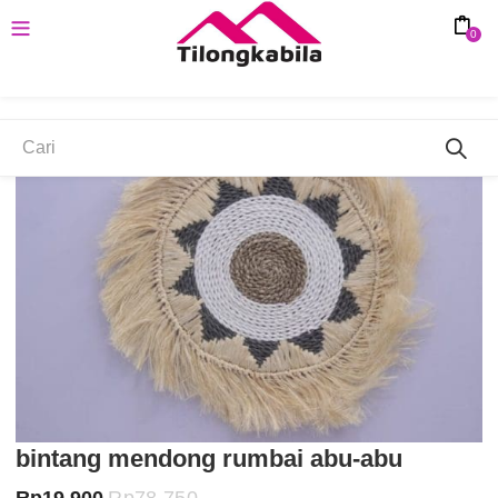
0
SAVE 75%
bintang mendong rumbai abu-abu
Harga
Harga