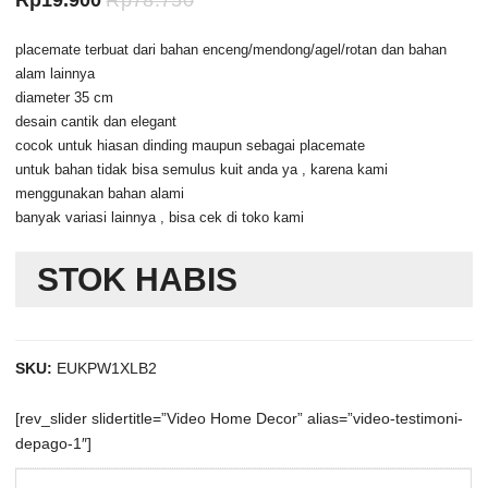
Rp
19.900
Rp
78.750
saat
aslinya
placemate terbuat dari bahan enceng/mendong/agel/rotan dan bahan
ini
adalah:
alam lainnya
adalah:
Rp78.750.
diameter 35 cm
desain cantik dan elegant
Rp19.900.
cocok untuk hiasan dinding maupun sebagai placemate
untuk bahan tidak bisa semulus kuit anda ya , karena kami
menggunakan bahan alami
banyak variasi lainnya , bisa cek di toko kami
STOK HABIS
SKU:
EUKPW1XLB2
[rev_slider slidertitle=”Video Home Decor” alias=”video-testimoni-
depago-1″]