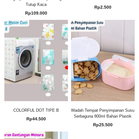
Tutup Kaca
Rp
2.500
Rp
109.000
COLORFUL DOT TIPE B
Wadah Tempat Penyimpanan Susu
Serbaguna 800ml Bahan Plastik
Rp
44.500
Rp
25.500