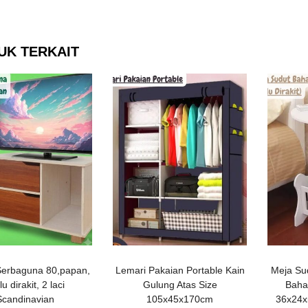
UK TERKAIT
Serbaguna 80,papan,
Lemari Pakaian Portable Kain
Meja Su
lu dirakit, 2 laci
Gulung Atas Size
Baha
Scandinavian
105x45x170cm
36x24x5