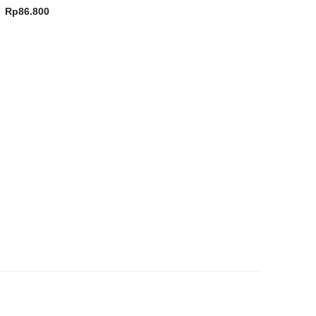
Rp
86.800
0