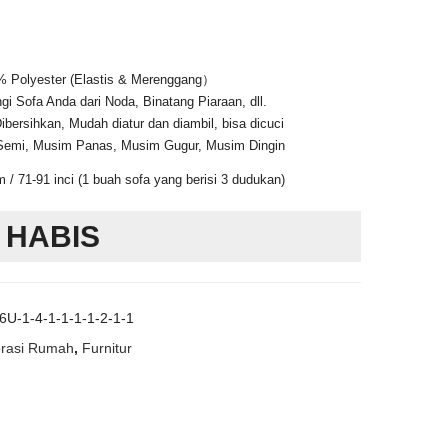
0% Polyester (Elastis & Merenggang）
gi Sofa Anda dari Noda, Binatang Piaraan, dll.
bersihkan, Mudah diatur dan diambil, bisa dicuci
Semi, Musim Panas, Musim Gugur, Musim Dingin
 / 71-91 inci (1 buah sofa yang berisi 3 dudukan)
 HABIS
U-1-4-1-1-1-1-2-1-1
rasi Rumah
,
Furnitur