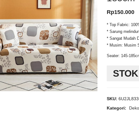
Rp
150.000
* Top Fabric: 10
* Sarung melindun
* Sangat Mudah Di
* Musim: Musim 
Seater: 145-185cm
STOK
SKU:
6U2JL8336
Kategori:
Deko