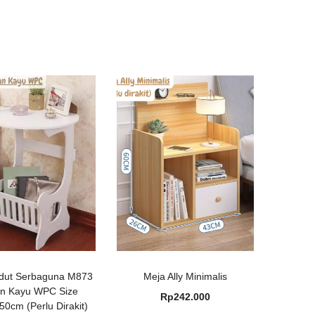
dut Serbaguna M873
Meja Ally Minimalis
n Kayu WPC Size
Rp
242.000
0cm (Perlu Dirakit)