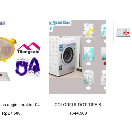
pas angin karakter 04
COLORFUL DOT TIPE B
Rp
17.500
Rp
44.500