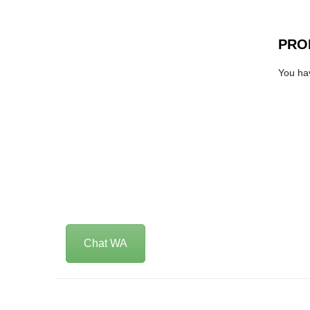
PRO
You hav
Chat WA