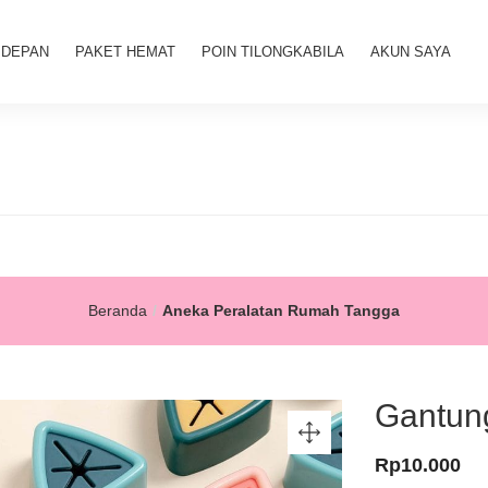
 DEPAN
PAKET HEMAT
POIN TILONGKABILA
AKUN SAYA
Beranda
Aneka Peralatan Rumah Tangga
Gantun
Rp
10.000