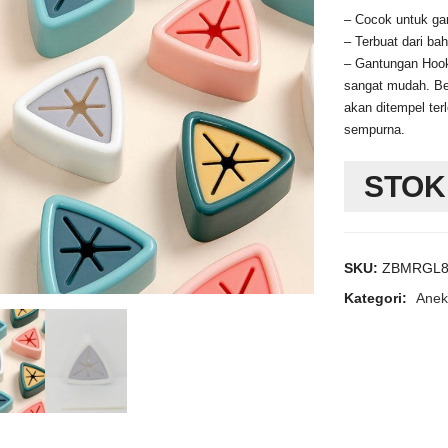
– Cocok untuk gan
– Terbuat dari ba
– Gantungan Hook
sangat mudah. Be
akan ditempel ter
sempurna.
STOK
SKU:
ZBMRGL
Kategori:
Anek