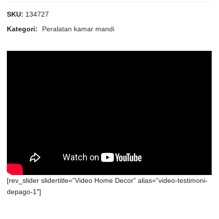
SKU:
134727
Kategori:
Peralatan kamar mandi
[rev_slider slidertitle=”Video Home Decor” alias=”video-testimoni-
depago-1″]