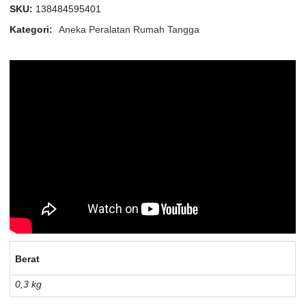
SKU:
138484595401
Kategori:
Aneka Peralatan Rumah Tangga
Berat
0,3 kg