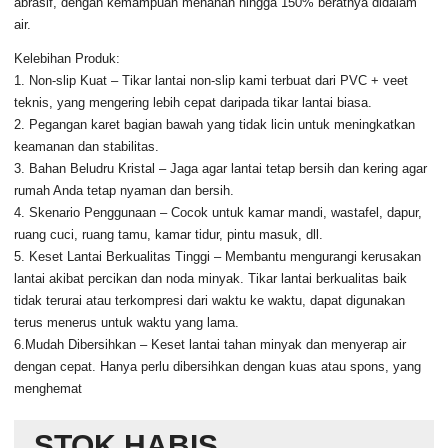
abrasif, dengan kemampuan menahan hingga 150% beratnya didalam
air.
Kelebihan Produk:
1. Non-slip Kuat – Tikar lantai non-slip kami terbuat dari PVC + veet
teknis, yang mengering lebih cepat daripada tikar lantai biasa.
2. Pegangan karet bagian bawah yang tidak licin untuk meningkatkan
keamanan dan stabilitas.
3. Bahan Beludru Kristal – Jaga agar lantai tetap bersih dan kering agar
rumah Anda tetap nyaman dan bersih.
4. Skenario Penggunaan – Cocok untuk kamar mandi, wastafel, dapur,
ruang cuci, ruang tamu, kamar tidur, pintu masuk, dll.
5. Keset Lantai Berkualitas Tinggi – Membantu mengurangi kerusakan
lantai akibat percikan dan noda minyak. Tikar lantai berkualitas baik
tidak terurai atau terkompresi dari waktu ke waktu, dapat digunakan
terus menerus untuk waktu yang lama.
6.Mudah Dibersihkan – Keset lantai tahan minyak dan menyerap air
dengan cepat. Hanya perlu dibersihkan dengan kuas atau spons, yang
menghemat
STOK HABIS