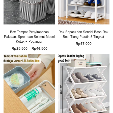
Box Tempat Penyimpanan
Rak Sepatu dan Sendal Bass Rak
Pakaian, Sprei, dan Selimut Model
Besi Tiang Plastik 5 Tingkat
Kotak + Pegangan
Rp
57.000
Rentang
Rp
25.500
–
Rp
46.500
harga:
Rp25.500
hingga
Rp46.500