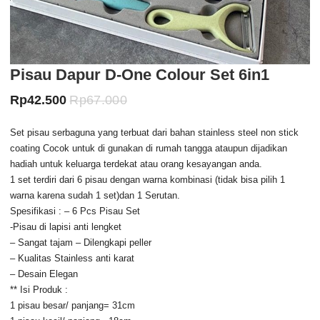
Pisau Dapur D-One Colour Set 6in1
Harga
Harga
Rp
42.500
Rp
67.000
saat
aslinya
Set pisau serbaguna yang terbuat dari bahan stainless steel non stick
ini
adalah:
coating Cocok untuk di gunakan di rumah tangga ataupun dijadikan
adalah:
Rp67.000.
hadiah untuk keluarga terdekat atau orang kesayangan anda.
1 set terdiri dari 6 pisau dengan warna kombinasi (tidak bisa pilih 1
Rp42.500.
warna karena sudah 1 set)dan 1 Serutan.
Spesifikasi : – 6 Pcs Pisau Set
-Pisau di lapisi anti lengket
– Sangat tajam – Dilengkapi peller
– Kualitas Stainless anti karat
– Desain Elegan
** Isi Produk :
1 pisau besar/ panjang= 31cm