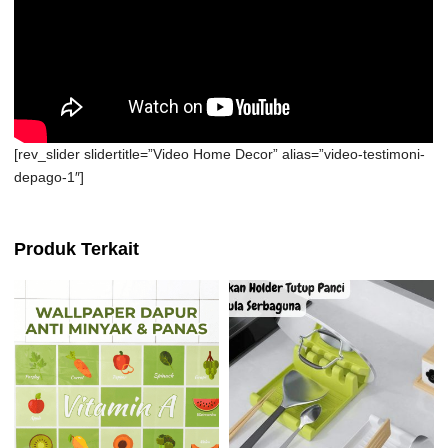
[rev_slider slidertitle=”Video Home Decor” alias=”video-testimoni-
depago-1″]
Produk Terkait