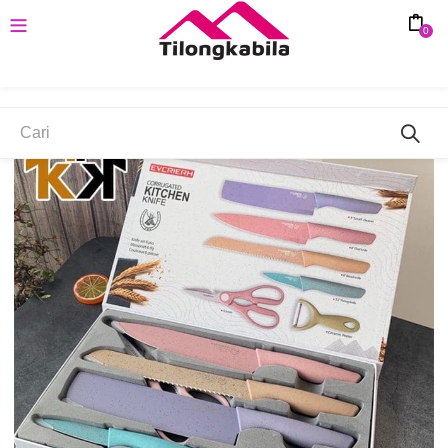
0
SAVE 37%