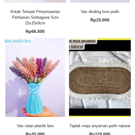
Kotak Tempat Penyimpanan
Vas dinding love putih
Perhiasan Serbaguna Size
Rp
15.000
15x15x8cm
Rp
66.500
Vas rotan plastik biru
Taplak meja anyaman putih natural
Rp
35.000
Rp
119.000