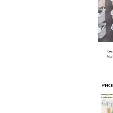
Ker
Mul
PRO