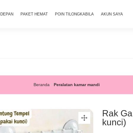
 DEPAN
PAKET HEMAT
POIN TILONGKABILA
AKUN SAYA
Beranda
Peralatan kamar mandi
Rak Gan
kunci)