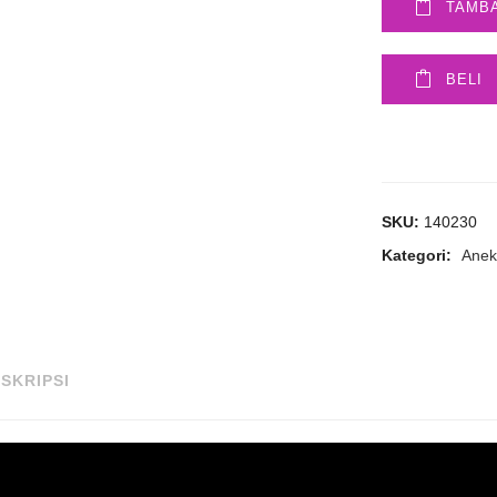
TAMB
BELI
SKU:
140230
Kategori:
Anek
SKRIPSI