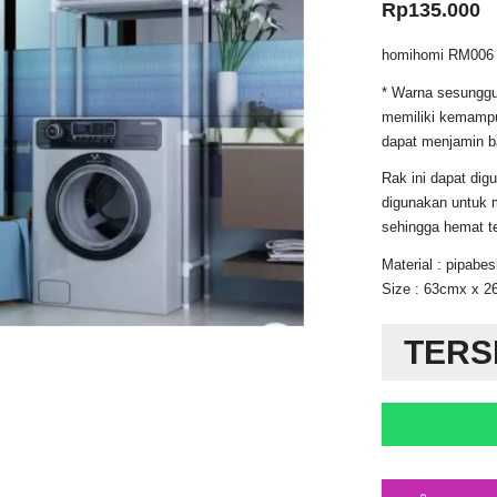
Rp
135.000
homihomi RM006 –
* Warna sesungguh
memiliki kemampu
dapat menjamin ba
Rak ini dapat dig
digunakan untuk 
sehingga hemat t
Material : pipabes
Size : 63cmx x 
TERS