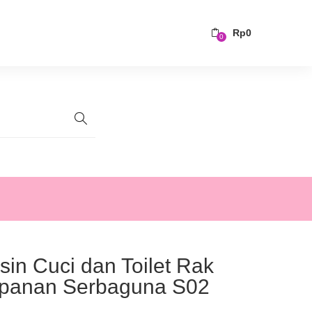
Rp
0
0
in Cuci dan Toilet Rak
panan Serbaguna S02