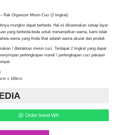
 Rak Organizer Mesin Cuci (2 tingkat)
nya mungkin dapat berbeda. Hal ini dikarenakan setiap layar
an yang berbeda-beda untuk menampilkan warna, kami tidak
hwa warna yang Anda lihat adalah warna akurat dari produk.
unakan / diletakkan mesin cuci. Terdapat 2 tingkat yang dapat
menyimpan perlengkapan mandi / perlengkapan cuci pakaian
empat.
i
26cm x 160cm
EDIA
Order lewat WA