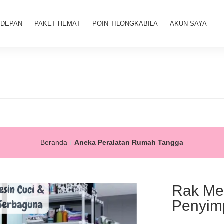
 DEPAN
PAKET HEMAT
POIN TILONGKABILA
AKUN SAYA
Beranda
Aneka Peralatan Rumah Tangga
Rak Mes
Penyim