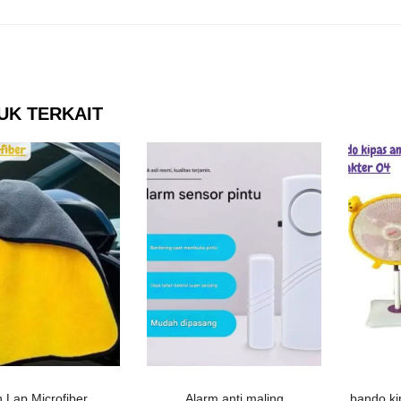
UK TERKAIT
n Lap Microfiber
bando ki
Alarm anti maling