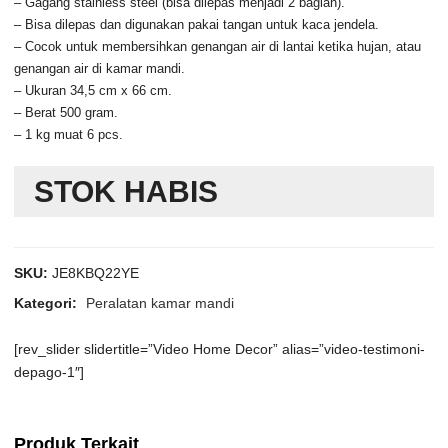
– Gagang stainless steel (bisa dilepas menjadi 2 bagian).
– Bisa dilepas dan digunakan pakai tangan untuk kaca jendela.
– Cocok untuk membersihkan genangan air di lantai ketika hujan, atau
genangan air di kamar mandi.
– Ukuran 34,5 cm x 66 cm.
– Berat 500 gram.
– 1 kg muat 6 pcs.
STOK HABIS
SKU:
JE8KBQ22YE
Kategori:
Peralatan kamar mandi
[rev_slider slidertitle=”Video Home Decor” alias=”video-testimoni-
depago-1″]
Produk Terkait