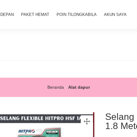
 DEPAN
PAKET HEMAT
POIN TILONGKABILA
AKUN SAYA
Beranda
Alat dapur
Selang
1.8 Met