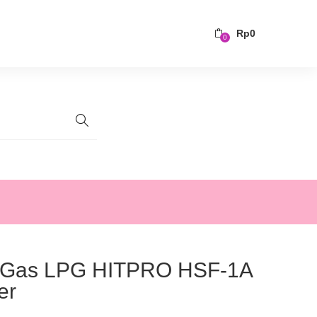
Rp
0
0
 Gas LPG HITPRO HSF-1A
er