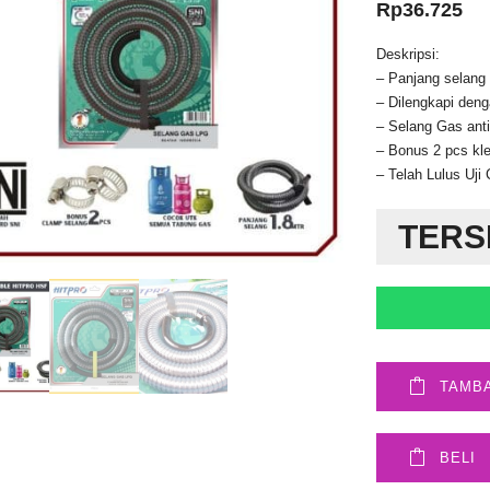
Rp
36.725
Deskripsi:
– Panjang selan
– Dilengkapi deng
– Selang Gas ant
– Bonus 2 pcs kl
– Telah Lulus Uji
TERS
TAMB
BELI