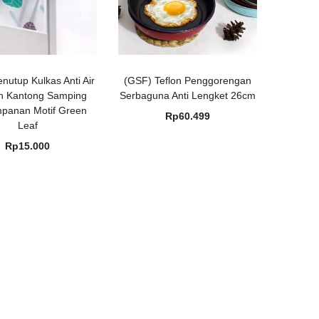
nutup Kulkas Anti Air
(GSF) Teflon Penggorengan
n Kantong Samping
Serbaguna Anti Lengket 26cm
panan Motif Green
Rp
60.499
Leaf
Rp
15.000