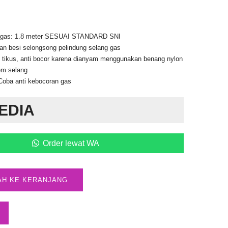
g gas: 1.8 meter SESUAI STANDARD SNI
an besi selongsong pelindung selang gas
i tikus, anti bocor karena dianyam menggunakan benang nylon
em selang
 Coba anti kebocoran gas
EDIA
Order lewat WA
AH KE KERANJANG