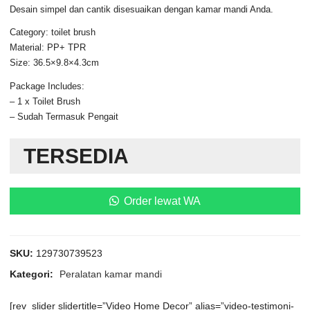
Desain simpel dan cantik disesuaikan dengan kamar mandi Anda.
Category: toilet brush
Material: PP+ TPR
Size: 36.5×9.8×4.3cm
Package Includes:
– 1 x Toilet Brush
– Sudah Termasuk Pengait
TERSEDIA
Order lewat WA
SKU:
129730739523
Kategori:
Peralatan kamar mandi
[rev_slider slidertitle=”Video Home Decor” alias=”video-testimoni-