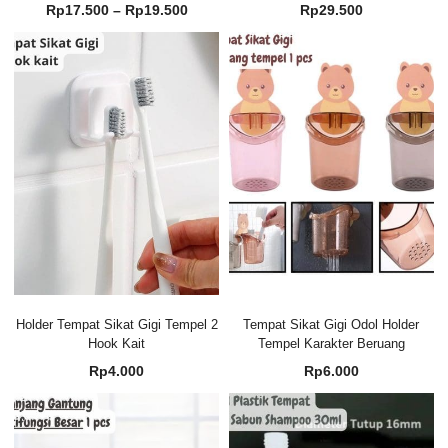
Rentang
Rp
17.500
–
Rp
19.500
Rp
29.500
harga:
Rp17.500
hingga
Rp19.500
Holder Tempat Sikat Gigi Tempel 2
Tempat Sikat Gigi Odol Holder
Hook Kait
Tempel Karakter Beruang
Rp
4.000
Rp
6.000