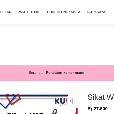
 DEPAN
PAKET HEMAT
POIN TILONGKABILA
AKUN SAYA
Beranda
Peralatan kamar mandi
Sikat W
Rp
27.500