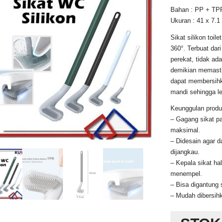
Bahan : PP + TP
Ukuran : 41 x 7.1
Sikat silikon toi
360°. Terbuat dari
perekat, tidak ad
demikian memasti
dapat membersihk
mandi sehingga l
Keunggulan produ
– Gagang sikat p
maksimal.
– Didesain agar d
dijangkau.
– Kepala sikat ha
menempel.
– Bisa digantung
– Mudah dibersih