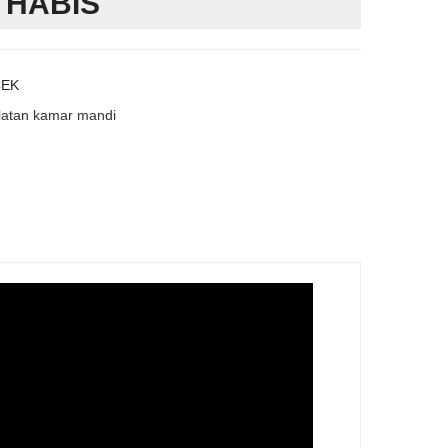
 HABIS
CEK
latan kamar mandi