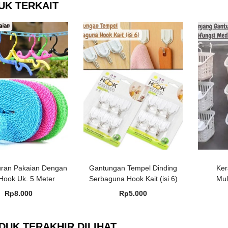
UK TERKAIT
uran Pakaian Dengan
Gantungan Tempel Dinding
Ker
Hook Uk. 5 Meter
Serbaguna Hook Kait (isi 6)
Mul
Rp
8.000
Rp
5.000
DUK TERAKHIR DILIHAT