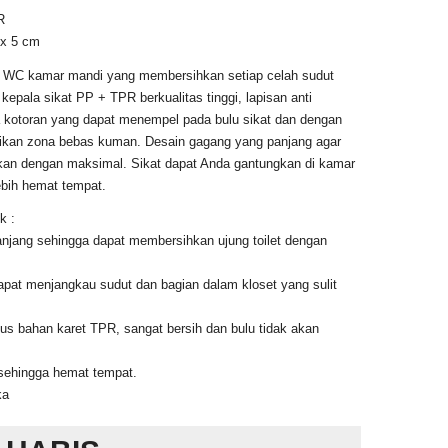
R
 x 5 cm
let WC kamar mandi yang membersihkan setiap celah sudut
 kepala sikat PP + TPR berkualitas tinggi, lapisan anti
a kotoran yang dapat menempel pada bulu sikat dan dengan
kan zona bebas kuman. Desain gagang yang panjang agar
an dengan maksimal. Sikat dapat Anda gantungkan di kamar
ebih hemat tempat.
k :
anjang sehingga dapat membersihkan ujung toilet dengan
apat menjangkau sudut dan bagian dalam kloset yang sulit
lus bahan karet TPR, sangat bersih dan bulu tidak akan
 sehingga hemat tempat.
ka