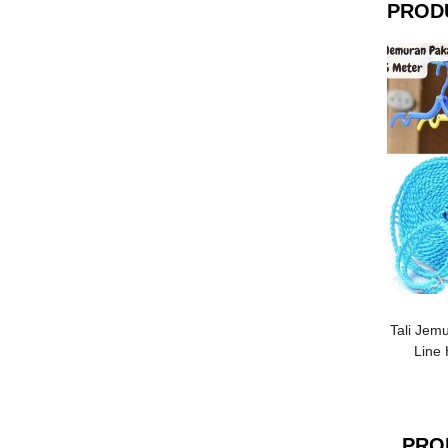
PROD
Tali Jem
Line 
PRO