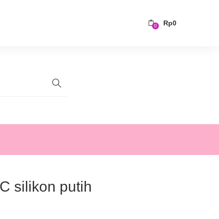
Rp
0
0
C silikon putih