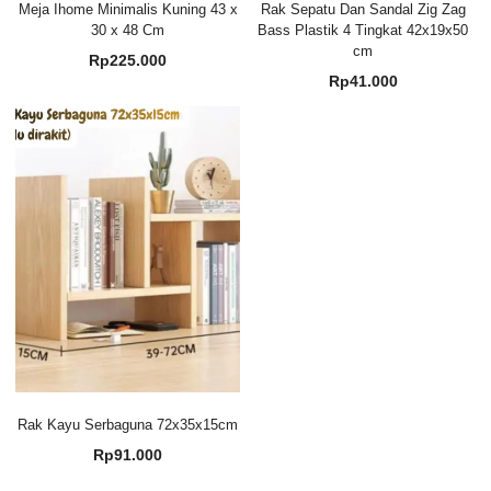
Meja Ihome Minimalis Kuning 43 x
Rak Sepatu Dan Sandal Zig Zag
30 x 48 Cm
Bass Plastik 4 Tingkat 42x19x50
cm
Rp
225.000
Rp
41.000
Rak Kayu Serbaguna 72x35x15cm
Rp
91.000