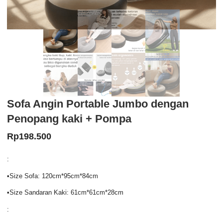
Sofa Angin Portable Jumbo dengan
Penopang kaki + Pompa
Rp
198.500
:
•Size Sofa: 120cm*95cm*84cm
•Size Sandaran Kaki: 61cm*61cm*28cm
: