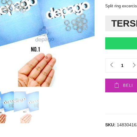
Split ring excerci
TERS
Quantity
BELI
SKU:
14830416