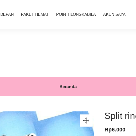
 DEPAN
PAKET HEMAT
POIN TILONGKABILA
AKUN SAYA
Beranda
Split r
Rp
6.000