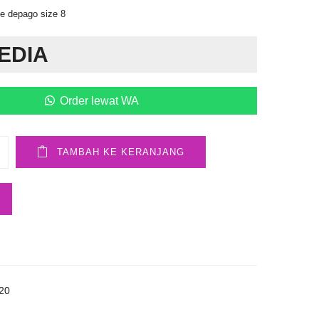
se depago size 8
EDIA
Order lewat WA
TAMBAH KE KERANJANG
20