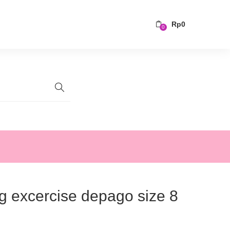
Rp
0
0
ing excercise depago size 8