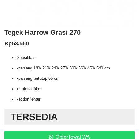
Tegek Harrow Grasi 270
Rp
53.550
Spesifikasi
•panjang 180/ 210/ 240/ 270/ 300/ 360/ 450/ 540 cm
•panjang tertutup 65 cm
•material fiber
•action lentur
TERSEDIA
Order lewat WA