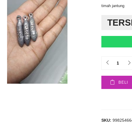
timah jantung
TERS
Quantity
BELI
SKU:
99825466