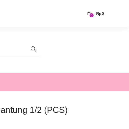
Rp
0
0
antung 1/2 (PCS)