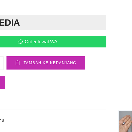
EDIA
Order lewat WA
TAMBAH KE KERANJANG
48