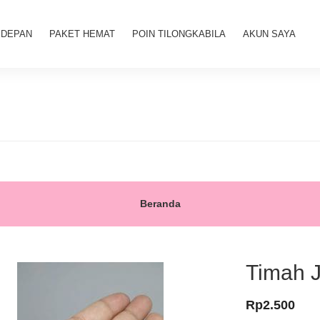
 DEPAN
PAKET HEMAT
POIN TILONGKABILA
AKUN SAYA
Beranda
Timah J
Rp
2.500