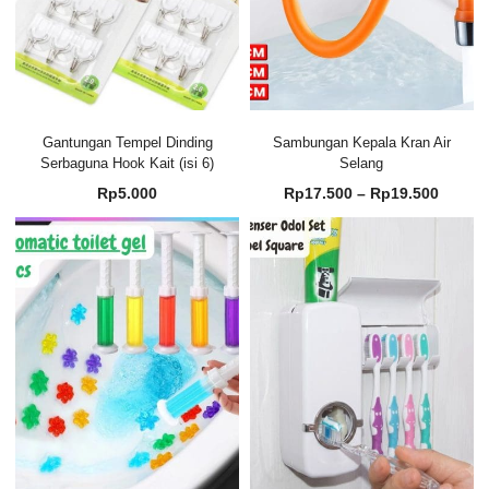
Gantungan Tempel Dinding
Sambungan Kepala Kran Air
Serbaguna Hook Kait (isi 6)
Selang
Renta
Rp
5.000
Rp
17.500
–
Rp
19.500
harga:
Rp17.
hingg
Rp19.