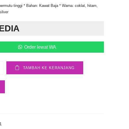
ermutu tinggi * Bahan: Kawat Baja * Warna: coklat, hitam,
silver
EDIA
Order lewat WA
TAMBAH KE KERANJANG
1