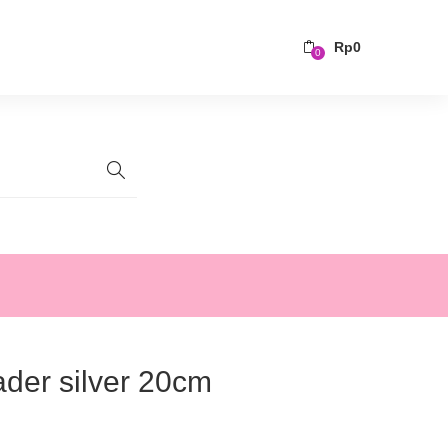
Rp
0
0
ader silver 20cm