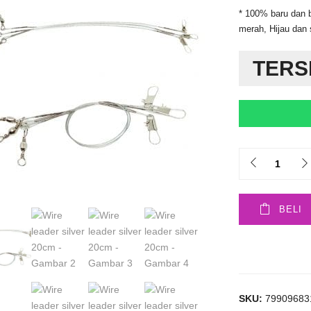
* 100% baru dan b
merah, Hijau dan 
TERS
Quantity
BELI
SKU:
79909683