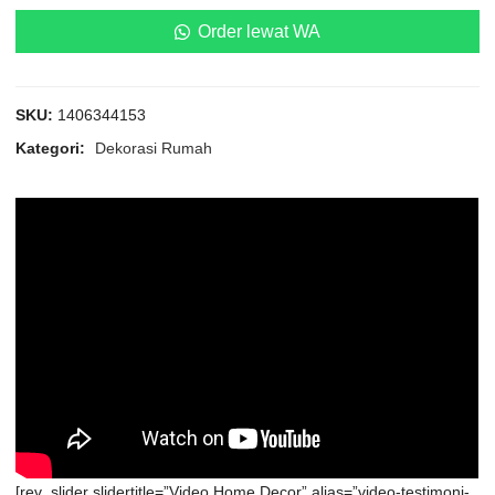
Order lewat WA
SKU:
1406344153
Kategori:
Dekorasi Rumah
[rev_slider slidertitle=”Video Home Decor” alias=”video-testimoni-