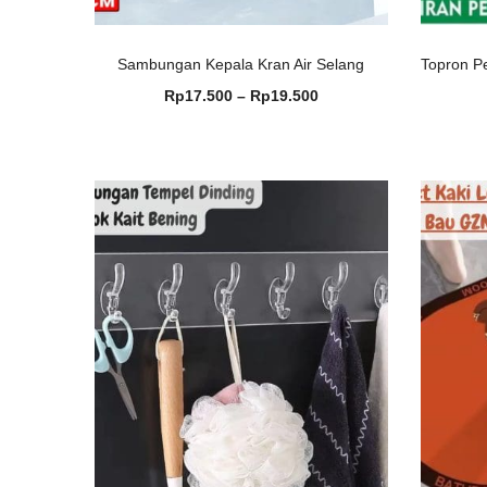
Sambungan Kepala Kran Air Selang
Topron P
Rentang
Rp
17.500
–
Rp
19.500
harga:
Rp17.500
hingga
Rp19.500