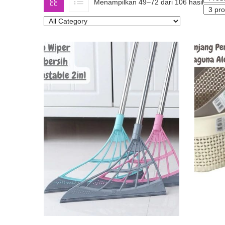
Diurut
Menampilkan 49–72 dari 106 hasil
menur
yang
terbar