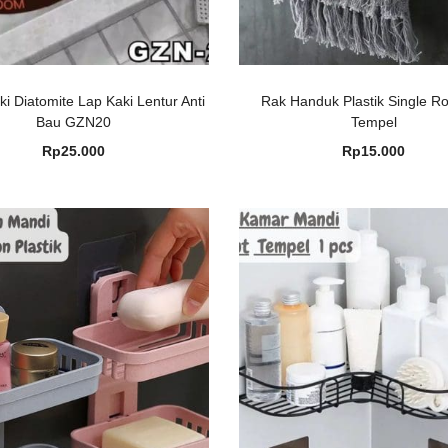
ki Diatomite Lap Kaki Lentur Anti
Rak Handuk Plastik Single R
Bau GZN20
Tempel
Rp
25.000
Rp
15.000