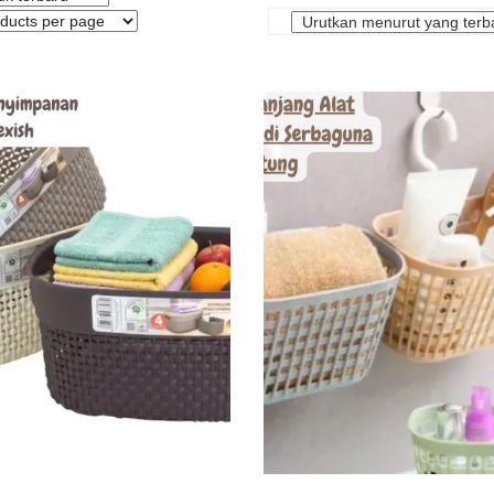
kan
ut
u