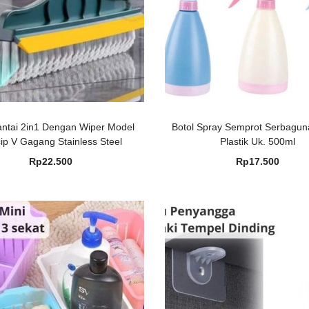
antai 2in1 Dengan Wiper Model
Botol Spray Semprot Serbagu
ip V Gagang Stainless Steel
Plastik Uk. 500ml
Rp
22.500
Rp
17.500