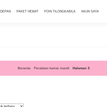
 DEPAN
PAKET HEMAT
POIN TILONGKABILA
AKUN SAYA
Beranda
Peralatan kamar mandi
Halaman 3