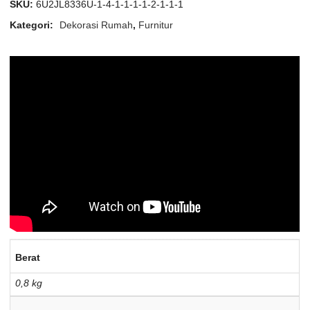
SKU:
6U2JL8336U-1-4-1-1-1-1-2-1-1-1
Kategori:
Dekorasi Rumah
,
Furnitur
Berat
0,8 kg