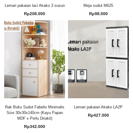
Lemari pakaian laci Akako 3 susun
Meja sudut M625
Rp
208.000
Rp
98.000
Rak Buku Sudut Fabelio Minimalis
Lemari pakaian Akako LA2P
Size 30x30x140cm (Kayu Papan
Rp
427.000
MDF x Perlu Dirakit)
Rp
342.000