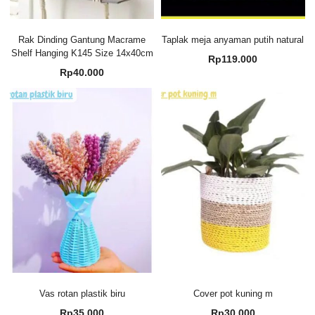
Rak Dinding Gantung Macrame
Taplak meja anyaman putih natural
Shelf Hanging K145 Size 14x40cm
Rp
119.000
Rp
40.000
Vas rotan plastik biru
Cover pot kuning m
Rp
35.000
Rp
30.000