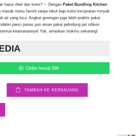
ak harus ribet dan kotor? ✨ Dengan
Paket Bundling Kitchen
a masak menu favorit tanpa takut baju kotor kecipratan minyak
ti air yang lucu. Angkat gorengan juga lebih praktis pakai
pindahin panci panas pun aman pakai pelindung jari silikon.
t semua keamanannya! Yuk, amankan stokmu sekarang!
EDIA
Order lewat WA
TAMBAH KE KERANJANG