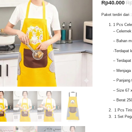
Ha
Rp
40.000
R
sa
Paket terdiri dari :
ini
1 Pcs Cel
ad
– Celemek 
Rp
– Bahan mu
-Terdapat 
– Terdapat
– Menjaga 
– Panjang 
– Size 67 
– Berat 25
1 Pcs Tiri
1 Set Pega