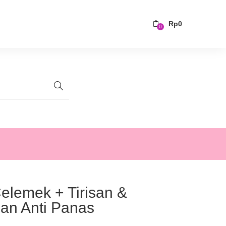
Rp
0
0
elemek + Tirisan &
an Anti Panas