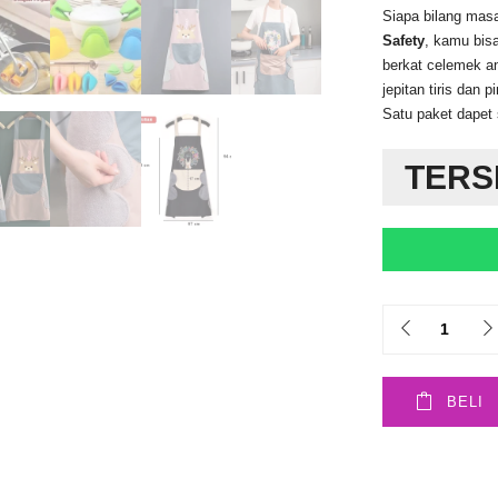
Siapa bilang mas
Safety
, kamu bis
berkat celemek an
jepitan tiris dan 
Satu paket dape
TERS
Quantity
BELI