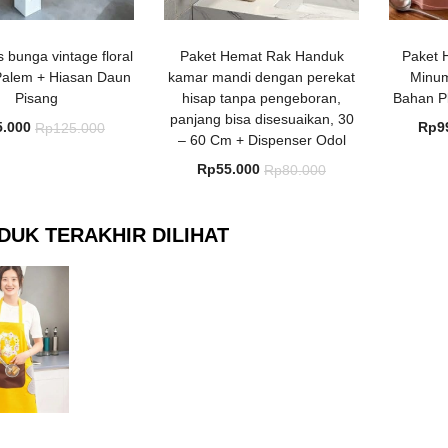
 bunga vintage floral
Paket Hemat Rak Handuk
Paket 
Palem + Hiasan Daun
kamar mandi dengan perekat
Minum
Pisang
hisap tanpa pengeboran,
Bahan P
panjang bisa disesuaikan, 30
Harga
Harga
5.000
Rp
9
Rp
125.000
– 60 Cm + Dispenser Odol
saat
aslinya
Harga
Harga
Rp
55.000
Rp
80.000
ini
adalah:
saat
aslinya
adalah:
Rp125.000.
ini
adalah:
Rp75.000.
DUK TERAKHIR DILIHAT
adalah:
Rp80.000.
Rp55.000.