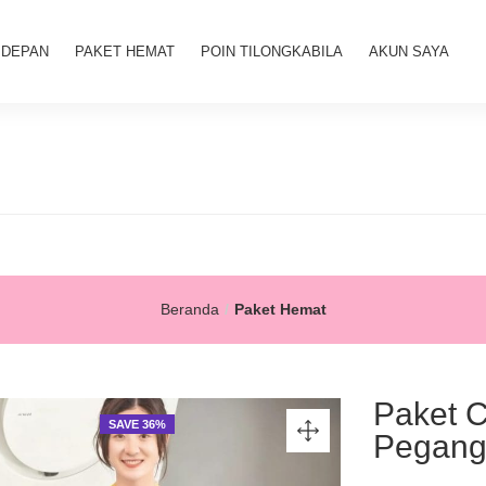
 DEPAN
PAKET HEMAT
POIN TILONGKABILA
AKUN SAYA
Beranda
Paket Hemat
Paket C
SAVE 36%
Pegang