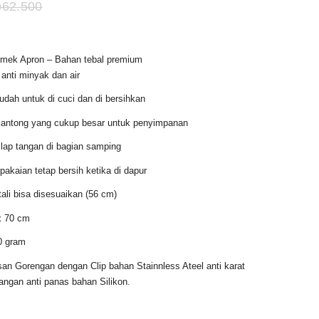
rga
Harga
p
62.500
at
aslinya
adalah:
emek Apron – Bahan tebal premium
alah:
Rp62.500.
anti minyak dan air
40.000.
dah untuk di cuci dan di bersihkan
kantong yang cukup besar untuk penyimpanan
 lap tangan di bagian samping
pakaian tetap bersih ketika di dapur
tali bisa disesuaikan (56 cm)
x 70 cm
0 gram
san Gorengan dengan Clip bahan Stainnless Ateel anti karat
ngan anti panas bahan Silikon.