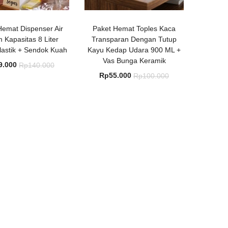
Hemat Dispenser Air
Paket Hemat Toples Kaca
 Kapasitas 8 Liter
Transparan Dengan Tutup
lastik + Sendok Kuah
Kayu Kedap Udara 900 ML +
Vas Bunga Keramik
Harga
Harga
9.000
Rp
140.000
Harga
Harga
Rp
55.000
Rp
100.000
saat
aslinya
saat
aslinya
ini
adalah:
ini
adalah:
adalah:
Rp140.000.
adalah:
Rp100.000.
Rp99.000.
Rp55.000.