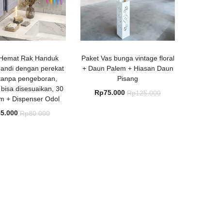
 Hemat Rak Handuk
Paket Vas bunga vintage floral
andi dengan perekat
+ Daun Palem + Hiasan Daun
 tanpa pengeboran,
Pisang
bisa disesuaikan, 30
Harga
Harga
Rp
75.000
Rp
125.000
m + Dispenser Odol
saat
aslinya
Harga
Harga
55.000
Rp
80.000
ini
adalah:
saat
aslinya
adalah:
Rp125.000.
ini
adalah:
Rp75.000.
adalah:
Rp80.000.
Rp55.000.