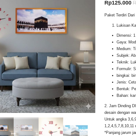
H
Rp
125.000
s
Paket Terdiri Dari 
in
Lukisan K
a
Dimensi: 1
R
Gaya: Mod
Medium: Ti
Subjek: Ab
Teknik: Lu
Formulir: 
bingkai: bi
Jenis: Ce
Bentuk: Pe
Bahan: ka
2. Jam Dinding DI
desain dengan wa
Untuk angka 3,6,9
1,2,4,5,7,8,10,11
*Panjang jarum j