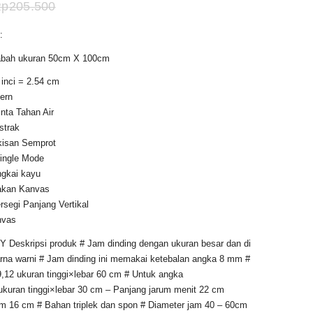
arga
Harga
Rp
205.500
aat
aslinya
:
i
adalah:
abah ukuran 50cm X 100cm
dalah:
Rp205.500.
 inci = 2.54 cm
p125.000.
ern
nta Tahan Air
strak
kisan Semprot
Single Mode
ngkai kayu
takan Kanvas
rsegi Panjang Vertikal
nvas
Y Deskripsi produk # Jam dinding dengan ukuran besar dan di
rna warni # Jam dinding ini memakai ketebalan angka 8 mm #
,12 ukuran tinggi×lebar 60 cm # Untuk angka
 ukuran tinggi×lebar 30 cm – Panjang jarum menit 22 cm
am 16 cm # Bahan triplek dan spon # Diameter jam 40 – 60cm