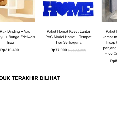
Rak Dinding + Vas
Paket Hemat Keset Lantai
Paket
yu + Bunga Edelweis
PVC Model Home + Tempat
kamar m
Hijau
Tisu Serbaguna
hisap
panjang 
Harga
Harga
Rp
216.400
Rp
77.000
Rp
132.000
– 60 C
saat
aslinya
Rp
ini
adalah:
adalah:
Rp132.000.
Rp77.000.
DUK TERAKHIR DILIHAT