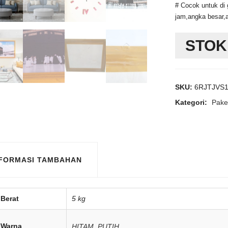
# Cocok untuk di 
jam,angka besar,a
STOK
SKU:
6RJTJVS1
Kategori:
Pake
NFORMASI TAMBAHAN
Berat
5 kg
Warna
HITAM
,
PUTIH